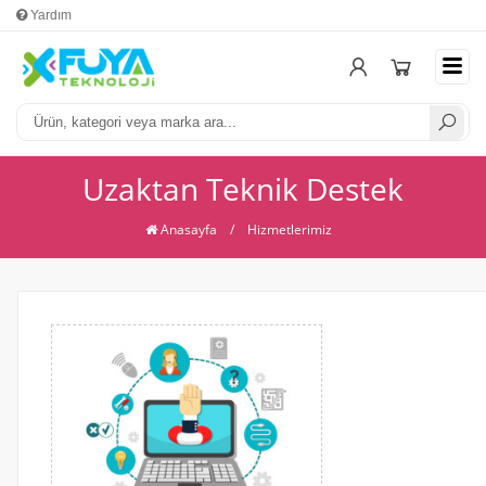
Yardım
Mesafeli Satış Sözleşmesi
Üyel
Uzaktan Teknik Destek
Anasayfa
/
Hizmetlerimiz