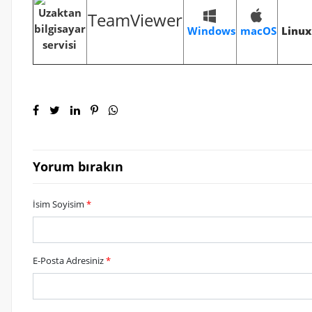
TeamViewer
Windows
Linux
macOS
Yorum bırakın
İsim Soyisim
*
E-Posta Adresiniz
*