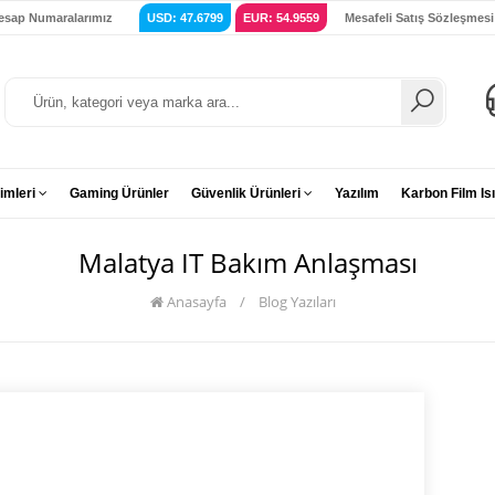
esap Numaralarımız
USD: 47.6799
EUR: 54.9559
Mesafeli Satış Sözleşmesi
imleri
Gaming Ürünler
Güvenlik Ürünleri
Yazılım
Karbon Film Isı
Malatya IT Bakım Anlaşması
Anasayfa
/
Blog Yazıları