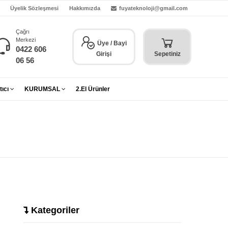
Üyelik Sözleşmesi
Hakkımızda
fuyateknoloji@gmail.com
Çağrı
Merkezi
Üye / Bayi
0422 606
Girişi
Sepetiniz
06 56
tıcı
KURUMSAL
2.El Ürünler
Kategoriler