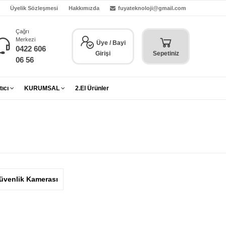
Üyelik Sözleşmesi
Hakkımızda
fuyateknoloji@gmail.com
Çağrı
Merkezi
Üye / Bayi
0422 606
Girişi
Sepetiniz
06 56
tıcı
KURUMSAL
2.El Ürünler
üvenlik Kamerası