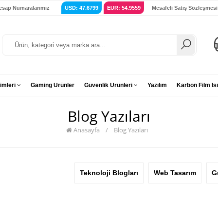
esap Numaralarımız
USD: 47.6799
EUR: 54.9559
Mesafeli Satış Sözleşmesi
imleri
Gaming Ürünler
Güvenlik Ürünleri
Yazılım
Karbon Film Isı
Blog Yazıları
Anasayfa
/
Blog Yazıları
Teknoloji Blogları
Web Tasarım
G