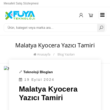
Mesafeli Satış Sözleşmesi
Üyelik Sözleşmesi
Öd
Malatya Kyocera Yazıcı Tamiri
Anasayfa
/
Blog Yazıları
Teknoloji Blogları
19 Eylül 2024
Malatya Kyocera
Yazıcı Tamiri