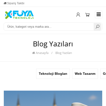
Yardım
Mesafeli Satış Sözleşmesi
Üyel
Blog Yazıları
Anasayfa
/
Blog Yazıları
Teknoloji Blogları
Web Tasarım
G