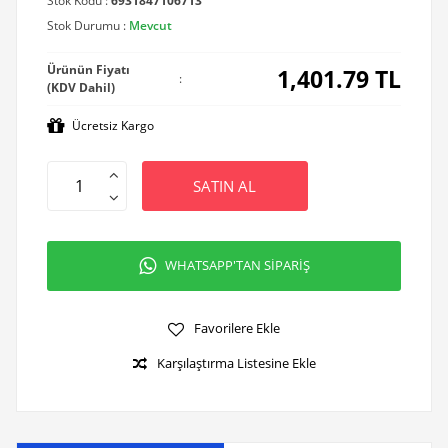
Stok Kodu :
6931847106713
Stok Durumu :
Mevcut
Ürünün Fiyatı
1,401.79
TL
:
(KDV Dahil)
Ücretsiz Kargo
SATIN AL
WHATSAPP'TAN SİPARİŞ
Favorilere Ekle
Karşılaştırma Listesine Ekle