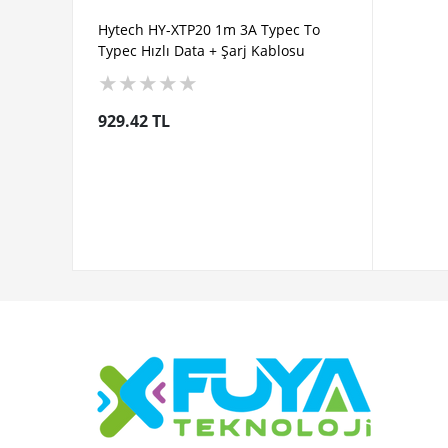
Hytech HY-XTP20 1m 3A Typec To
Typec Hızlı Data + Şarj Kablosu
★
★
★
★
★
929.42 TL