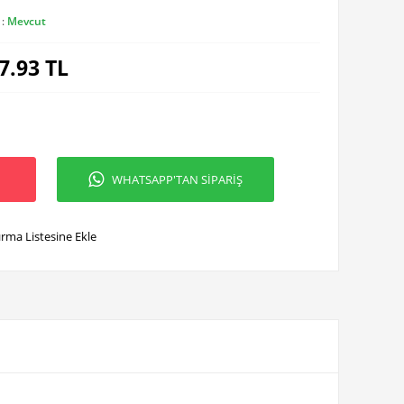
 :
Mevcut
7.93
TL
WHATSAPP'TAN SİPARİŞ
ırma Listesine Ekle