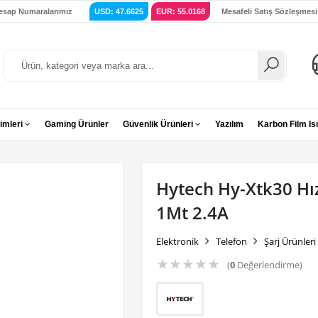
esap Numaralarımız
USD: 47.6625
EUR: 55.0168
Mesafeli Satış Sözleşmesi
imleri
Gaming Ürünler
Güvenlik Ürünleri
Yazılım
Karbon Film Isı
Hytech Hy-Xtk30 Hız
1Mt 2.4A
Elektronik
Telefon
Şarj Ürünleri
★
★
★
★
★
(
0
Değerlendirme)